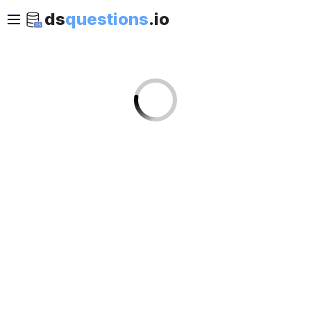
ds
questions
.io